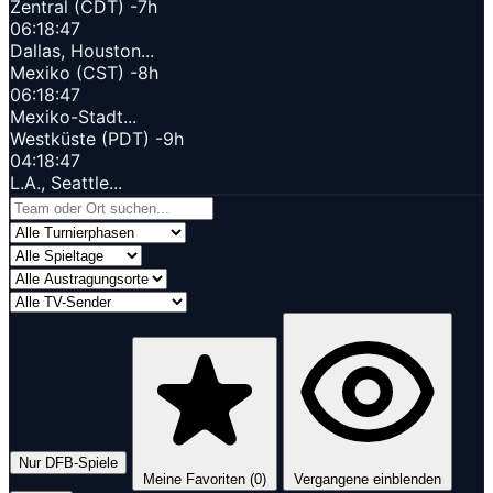
Zentral (CDT)
-7h
06:18:48
Dallas, Houston...
Mexiko (CST)
-8h
06:18:48
Mexiko-Stadt...
Westküste (PDT)
-9h
04:18:48
L.A., Seattle...
Nur DFB-Spiele
Meine Favoriten (
0
)
Vergangene einblenden