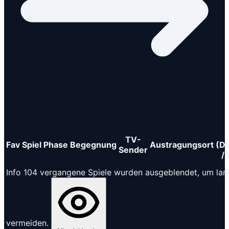
TV-
Fav
Spiel
Phase
Begegnung
Austragungsort
(D
Sender
/
Info
104 vergangene Spiele wurden ausgeblendet, um lan
vermeiden.