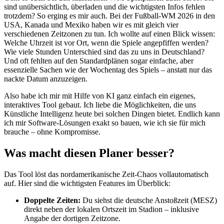
sind unübersichtlich, überladen und die wichtigsten Infos fehlen
trotzdem? So erging es mir auch. Bei der Fußball-WM 2026 in den
USA, Kanada und Mexiko haben wir es mit gleich vier
verschiedenen Zeitzonen zu tun. Ich wollte auf einen Blick wissen:
Welche Uhrzeit ist vor Ort, wenn die Spiele angepfiffen werden?
Wie viele Stunden Unterschied sind das zu uns in Deutschland?
Und oft fehlten auf den Standardplänen sogar einfache, aber
essenzielle Sachen wie der Wochentag des Spiels – anstatt nur das
nackte Datum anzuzeigen.
Also habe ich mir mit Hilfe von KI ganz einfach ein eigenes,
interaktives Tool gebaut. Ich liebe die Möglichkeiten, die uns
Künstliche Intelligenz heute bei solchen Dingen bietet. Endlich kann
ich mir Software-Lösungen exakt so bauen, wie ich sie für mich
brauche – ohne Kompromisse.
Was macht diesen Planer besser?
Das Tool löst das nordamerikanische Zeit-Chaos vollautomatisch
auf. Hier sind die wichtigsten Features im Überblick:
Doppelte Zeiten:
Du siehst die deutsche Anstoßzeit (MESZ)
direkt neben der lokalen Ortszeit im Stadion – inklusive
Angabe der dortigen Zeitzone.