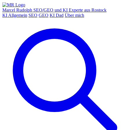
Marcel Rudolph
SEO/GEO und KI Experte aus Rostock
KI Allgemein
SEO
GEO
KI Dad
Über mich