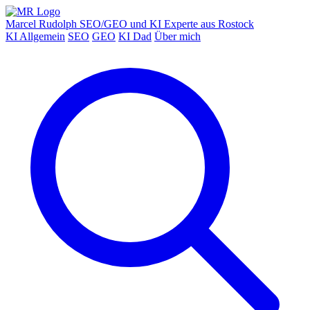
Marcel Rudolph
SEO/GEO und KI Experte aus Rostock
KI Allgemein
SEO
GEO
KI Dad
Über mich