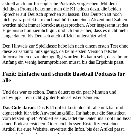
aktuell auch nur für englische Podcasts vorgesehen. Mit dem
richtigen Prompt bekommt man die KI jedoch dazu, die beiden
Sprecher auf Deutsch sprechen zu lassen. Das Deutsch ist noch
nicht ganz perfekt – manchmal hört man einen Akzent und Zahlen
werden nicht immer korrekt ausgesprochen. Aber insgesamt ist das
Ergebnis schon ziemlich gut, und ich bin sicher, dass es nicht mehr
lange dauert, bis Deutsch auch offiziell unterstützt wird.
Den Hinweis zur Spielklasse habe ich nach einem ersten Test ohne
diese Zusatzinfo hinzugefügt, da beim ersten Versuch falsche
Informationen dazu hinzugefügt wurden. Es kann sein, dass ihr am
Anfang ein wenig herumprobieren müsst, bis das Ergebnis passt.
Fazit: Einfache und schnelle Baseball Podcasts für
alle
Und das war es schon. Dann dauert es ein paar Minuten und
schwupps – ein richtig guter Podcast ist entstanden.
Das Gute daran
: Das KI-Tool ist kostenlos für alle nutzbar und
eignet sich für viele Anwendungsfälle. Ihr habt nur die Statistiken
vom letzten Spiel? Probiert es aus, ladet die Daten ins Tool und lasst
einen Podcast erstellen. Oder noch besser: Erstellt zuerst einen
Artikel für eure Website, erweitert die Infos, bis der Artikel passt,