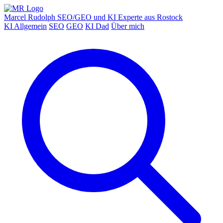
Marcel Rudolph
SEO/GEO und KI Experte aus Rostock
KI Allgemein
SEO
GEO
KI Dad
Über mich