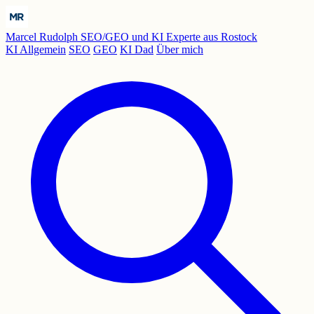
Marcel Rudolph
SEO/GEO und KI Experte aus Rostock
KI Allgemein
SEO
GEO
KI Dad
Über mich