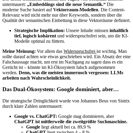
untermauert:
„Embeddings sind die neue Semantik.“
Die
moderne Suche basiert auf
Vektorraum-Modellen
. Die Content-
Relevanz wird nicht mehr nur über Keywords, sondern über die
Qualität der semantischen Einbettung in diese Vektorräume definiert.
Strategische Implikation:
Unsere Inhalte müssen
inhaltlich
tief, logisch kohärent
und widerspruchsfrei sein, um die KI-
Modelle optimal zu füttern.
Meine Meinung:
Vor allem das
Widerspruchsfrei
ist wichtig. Man
sollte darauf achten wie etwas geschrieben wird. Ein Absatz der eine
Falschaussage macht, um erst im Nachgang zu sagen dass es ein
Gerücht ist – könnte im KI-Ökosystem falsch aufgenommen
werden.
Denn, was die meisten immernoch vergessen: LLMs
arbeiten nach Wahrscheinlichkeit.
Das Dual-Ökosystem: Google dominiert, aber…
Die strategische Dringlichkeit wurde von Johannes Beus von Sistrix
durch klare Zahlen untermauert:
Google vs. ChatGPT:
Google mag dominieren, aber
ChatGPT ist mittlerweile die zweitgrößte Suchmaschine.
Google
liegt aktuell bei ca. 89,9 %
ChatGPT
liegt zwischen 4 – 8 %