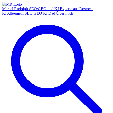
Marcel Rudolph
SEO/GEO und KI Experte aus Rostock
KI Allgemein
SEO
GEO
KI Dad
Über mich