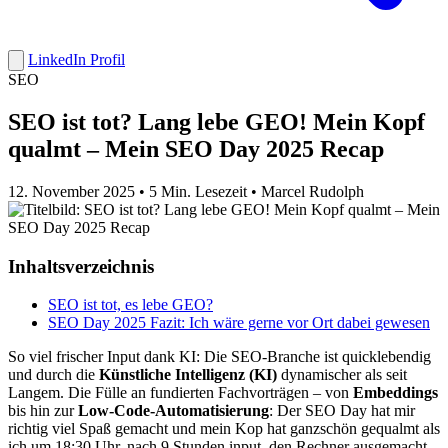
LinkedIn Profil
SEO
SEO ist tot? Lang lebe GEO! Mein Kopf
qualmt – Mein SEO Day 2025 Recap
12. November 2025
•
5 Min. Lesezeit
•
Marcel Rudolph
Inhaltsverzeichnis
SEO ist tot, es lebe GEO?
SEO Day 2025 Fazit: Ich wäre gerne vor Ort dabei gewesen
So viel frischer Input dank KI: Die SEO-Branche ist quicklebendig
und durch die
Künstliche Intelligenz (KI)
dynamischer als seit
Langem. Die Fülle an fundierten Fachvorträgen – von
Embeddings
bis hin zur
Low-Code-Automatisierung
: Der SEO Day hat mir
richtig viel Spaß gemacht und mein Kop hat ganzschön gequalmt als
ich um 18:30 Uhr, nach 9 Stunden input, den Rechner ausgemacht