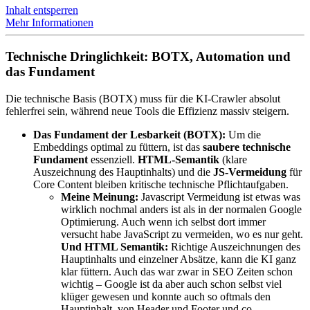
Inhalt entsperren
Mehr Informationen
Technische Dringlichkeit: BOTX, Automation und
das Fundament
Die technische Basis (BOTX) muss für die KI-Crawler absolut
fehlerfrei sein, während neue Tools die Effizienz massiv steigern.
Das Fundament der Lesbarkeit (BOTX):
Um die
Embeddings optimal zu füttern, ist das
saubere technische
Fundament
essenziell.
HTML-Semantik
(klare
Auszeichnung des Hauptinhalts) und die
JS-Vermeidung
für
Core Content bleiben kritische technische Pflichtaufgaben.
Meine Meinung:
Javascript Vermeidung ist etwas was
wirklich nochmal anders ist als in der normalen Google
Optimierung. Auch wenn ich selbst dort immer
versucht habe JavaScript zu vermeiden, wo es nur geht.
Und HTML Semantik:
Richtige Auszeichnungen des
Hauptinhalts und einzelner Absätze, kann die KI ganz
klar füttern. Auch das war zwar in SEO Zeiten schon
wichtig – Google ist da aber auch schon selbst viel
klüger gewesen und konnte auch so oftmals den
Hauptinhalt, von Header und Footer und co.